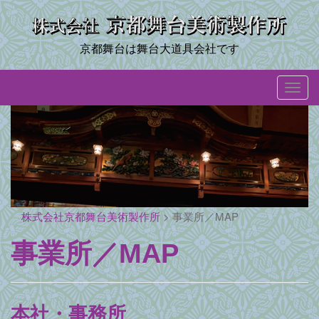
Skip
to
content
京都舞台は舞台大道具会社です
T
o
g
g
l
e
n
a
株式会社京都舞台美術製作所
>
事業所／MAP
v
事業所／MAP
i
g
a
t
本社・事務所