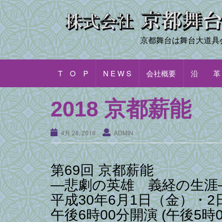
Skip
to
content
京都舞台は舞台大道具
T O P
N E W S
会社概要
沿 革
2018 京都薪能
4月 28, 2018
ADMIN
第69回 京都薪能
―悲劇の英雄 義経の生涯
平成30年6月1日（金）・2
午後6時00分開演 (午後5時