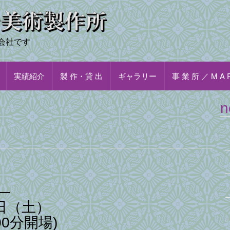
会社です
実績紹介
製 作・貸 出
ギャラリー
事 業 所 ／ M A 
n
―
日（土）
00分開場)